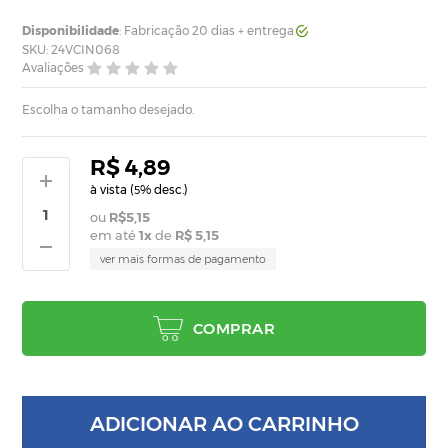
Disponibilidade
: Fabricação 20 dias + entrega
SKU: 24VCIN068
Avaliações
Escolha o tamanho desejado.
R$ 4,89
à vista (
% desc.)
5
R$5,15
em até
1
x
de
R$ 5,15
ver mais formas de pagamento
COMPRAR
ADICIONAR AO CARRINHO