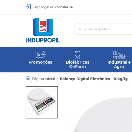
Faça
login
ou
cadastre-se
Promoções
Biofábricas
Industrial e
OnFarm
Agro
|
Balança Digital Eletrônica - 10kg/1g