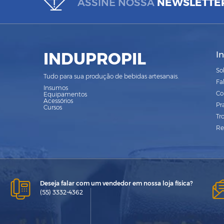
ASSINE NOSSA
NEWSLETTE
INDUPROPIL
I
So
Tudo para sua produção de bebidas artesanais.
Fa
Insumos
Co
Equipamentos
Acessórios
Pr
Cursos
Tr
Re
Deseja falar com um vendedor em nossa loja física?
(55) 3332-4362