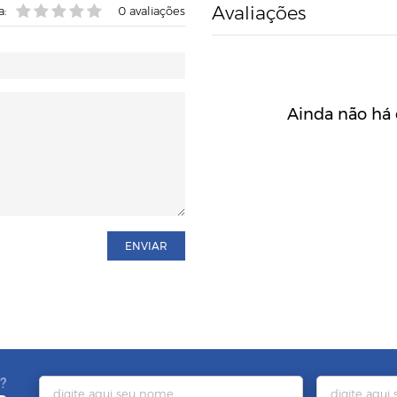
Avaliações
a:
0
avaliações
Ainda não há 
ENVIAR
?