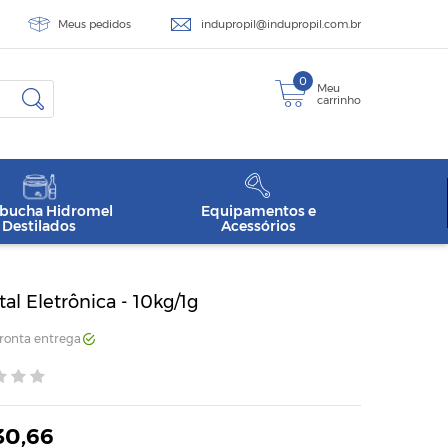
Meus pedidos
indupropil@indupropil.com.br
0
Meu
carrinho
ucha Hidromel
Equipamentos e
Destilados
Acessórios
tal Eletrônica - 10kg/1g
Pronta entrega
30,66