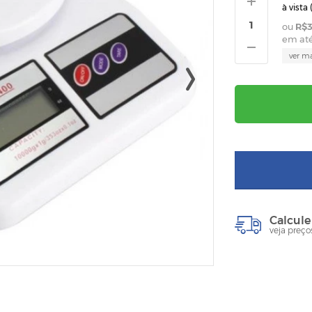
à vista 
R$3
em at
ver m
Calcule
veja preço