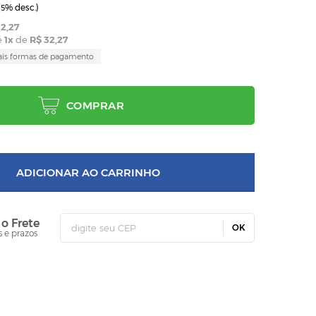
(
% desc.)
5
2,27
é
1
x
de
R$ 32,27
ais formas de pagamento
COMPRAR
ADICIONAR AO CARRINHO
 o Frete
OK
s e prazos