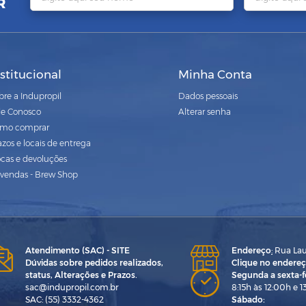
R
nstitucional
Minha Conta
bre a Indupropil
Dados pessoais
le Conosco
Alterar senha
mo comprar
azos e locais de entrega
ocas e devoluções
vendas - Brew Shop
Atendimento (SAC) - SITE
Endereço
:
Rua Laur
Dúvidas sobre pedidos realizados,
Clique no endereç
status, Alterações e Prazos.
Segunda a sexta-fe
sac@indupropil.com.br
8:15h às 12:00h e 1
SAC: (55) 3332-4362
Sábado: