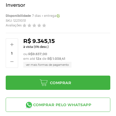
Inversor
Disponibilidade
: 7 dias + entrega
SKU: 12231051
Avaliações
R$ 9.345,15
à vista (
% desc.)
5
R$9.837,00
em até
12
x
de
R$ 1.038,41
ver mais formas de pagamento
COMPRAR
COMPRAR PELO WHATSAPP