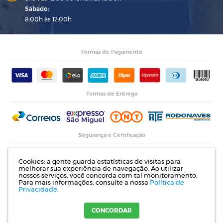
Sábado:
8:00h às 12:00h
Formas de Pagamento
Formas de Entrega
Segurança e Certificação
Cookies: a gente guarda estatísticas de visitas para
melhorar sua experiência de navegação. Ao utilizar
nossos serviços, você concorda com tal monitoramento.
Para mais informações, consulte a nossa
Política de
Privacidade.
Razão Social: Indupropil Indústria e Comércio Ltda | CNPJ: 00.774.194/0001-82 |
Rodovia RS 155, Km 1 esq. Rua Laureano de Medeiros, 782- Ijuí | RS
CONCORDAR