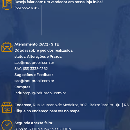
Deseja falar com um vendedor em nossa loja física?
(55) 3332-4362
Atendimento (SAC) - SITE
Dúvidas sobre pedidos realizados,
status, Alterações e Prazos.
sac@indupropil.com.br
SAC: (55) 3332-4362
Sugestões e Feedback
sac@indupropil.com.br
Compras
indupropil@indupropil.com.br
Endereço
:
Rua Laureano de Medeiros, 807 - Bairro Jardim - Ijuí | RS
Clique no endereço para ver no mapa.
Segunda a sexta-feira:
8:15h às 12:00h e 13:45h às 18:00h