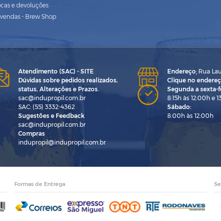
ocas e devoluções
vendas - Brew Shop
Atendimento (SAC) - SITE
Endereço
:
Rua Laur
Dúvidas sobre pedidos realizados,
Clique no endereç
status, Alterações e Prazos.
Segunda a sexta-fe
sac@indupropil.com.br
8:15h às 12:00h e 1
SAC: (55) 3332-4362
Sábado:
Sugestões e Feedback
8:00h às 12:00h
sac@indupropil.com.br
Compras
indupropil@indupropil.com.br
Formas de Entrega
Se