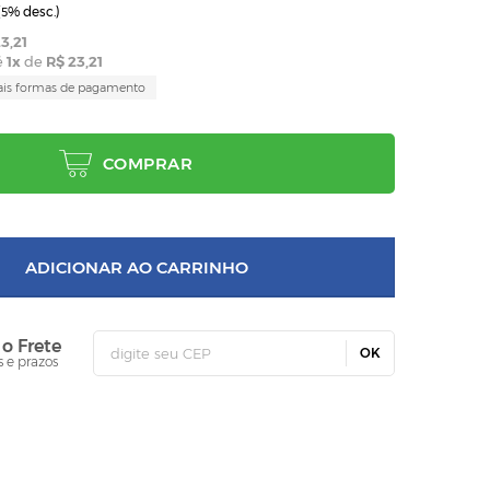
(
% desc.)
5
3,21
é
1
x
de
R$ 23,21
ais formas de pagamento
COMPRAR
ADICIONAR AO CARRINHO
 o Frete
OK
s e prazos