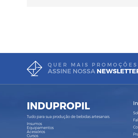
QUER MAIS PROMOÇÕES
ASSINE NOSSA
NEWSLETTE
INDUPROPIL
I
So
Tudo para sua produção de bebidas artesanais.
Fa
Insumos
Co
Equipamentos
Acessórios
Pr
Cursos