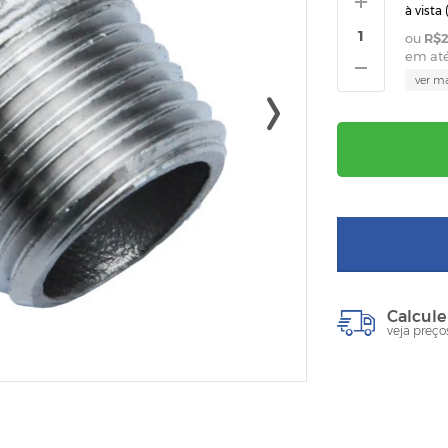
à vista 
R$2
em at
ver m
Calcule
veja preço