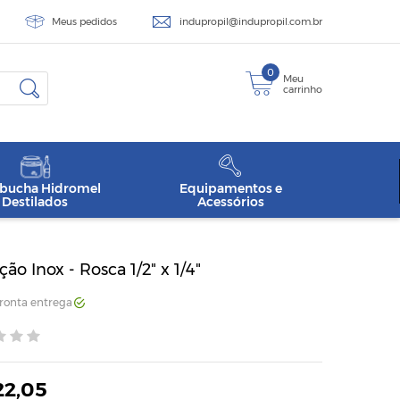
Meus pedidos
indupropil@indupropil.com.br
0
Meu
carrinho
ucha Hidromel
Equipamentos e
Destilados
Acessórios
o Inox - Rosca 1/2" x 1/4"
Pronta entrega
22,05