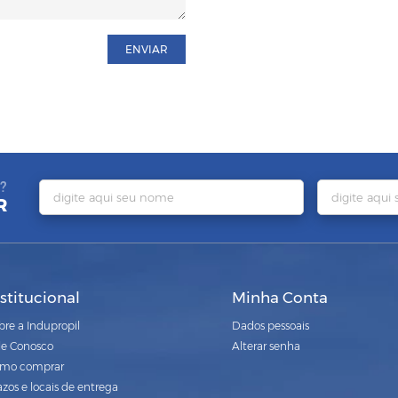
ENVIAR
?
R
nstitucional
Minha Conta
bre a Indupropil
Dados pessoais
le Conosco
Alterar senha
mo comprar
azos e locais de entrega