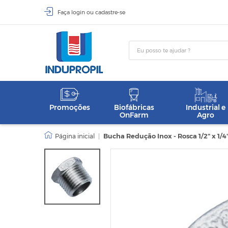
Faça
login
ou
cadastre-se
Promoções
Biofábricas
Industrial e
OnFarm
Agro
|
Bucha Redução Inox - Rosca 1/2" x 1/4