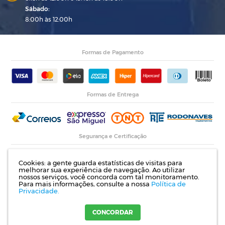
Sábado:
8:00h às 12:00h
Formas de Pagamento
Formas de Entrega
Segurança e Certificação
Cookies: a gente guarda estatísticas de visitas para
melhorar sua experiência de navegação. Ao utilizar
nossos serviços, você concorda com tal monitoramento.
Para mais informações, consulte a nossa
Política de
Privacidade.
Razão Social: Indupropil Indústria e Comércio Ltda | CNPJ: 00.774.194/0001-82 |
Rodovia RS 155, Km 1 esq. Rua Laureano de Medeiros, 782- Ijuí | RS
CONCORDAR