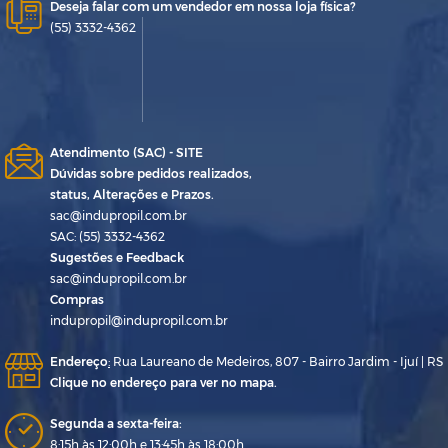
Deseja falar com um vendedor em nossa loja física?
(55) 3332-4362
Atendimento (SAC) - SITE
Dúvidas sobre pedidos realizados,
status, Alterações e Prazos.
sac@indupropil.com.br
SAC: (55) 3332-4362
Sugestões e Feedback
sac@indupropil.com.br
Compras
indupropil@indupropil.com.br
Endereço
:
Rua Laureano de Medeiros, 807 - Bairro Jardim - Ijuí | RS
Clique no endereço para ver no mapa.
Segunda a sexta-feira:
8:15h às 12:00h e 13:45h às 18:00h