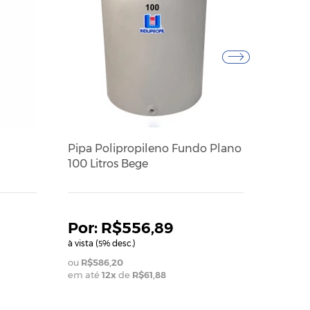
Pipa Polipropileno Fundo Plano
Pipa P
100 Litros Bege
10 Lit
R$556,89
à vista (
% desc.)
à vista (
5
5
R$586,20
R$36
em até
12
x
de
R$61,88
em até