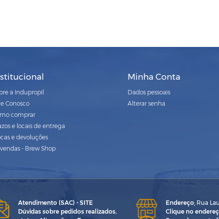
nstitucional
Minha Conta
bre a Indupropil
Dados pessoais
le Conosco
Alterar senha
mo comprar
azos e locais de entrega
ocas e devoluções
vendas - Brew Shop
Atendimento (SAC) - SITE
Endereço
:
Rua Laur
Dúvidas sobre pedidos realizados,
Clique no endereç