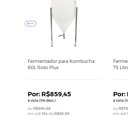
Fermentador para Kombucha
Fermen
60L Roto Plus
75 Lit
R$859,45
à vista (
% desc.)
à vista (
5
5
R$904,68
R$76
em até
12
x
de
R$95,50
em até