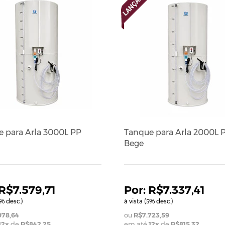
 para Arla 3000L PP
Tanque para Arla 2000L 
Bege
R$7.579,71
R$7.337,41
% desc.)
à vista (
% desc.)
5
978,64
R$7.723,59
12
x
de
R$842,25
em até
12
x
de
R$815,32