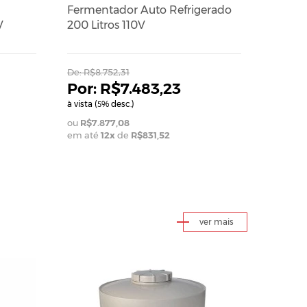
Fermentador Auto Refrigerado
Fermen
V
200 Litros 110V
Aquec
De:
R$8.752,31
De:
R$13
R$7.483,23
à vista (
% desc.)
à vista (
5
5
R$7.877,08
R$11.
em até
12
x
de
R$831,52
em até
ver mais