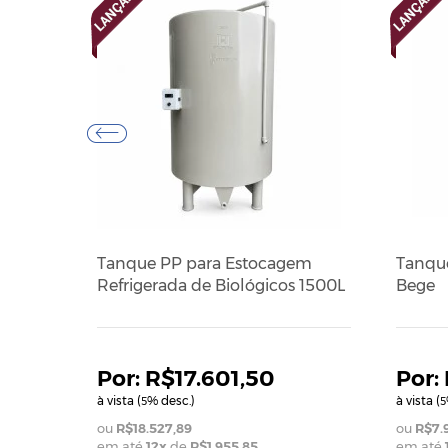
Tanque PP para Estocagem
Tanque
Refrigerada de Biológicos 1500L
Bege
R$17.601,50
à vista (
% desc.)
à vista (
5
5
R$18.527,89
R$7.
em até
12
x
de
R$1.955,85
em até