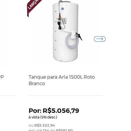
PP
Tanque para Arla 1500L Roto
Tanqu
Branco
Branc
R$5.056,79
à vista (
% desc.)
à vista (
5
5
R$5.322,94
R$7.
em até
12
x
de
R$561,90
em até