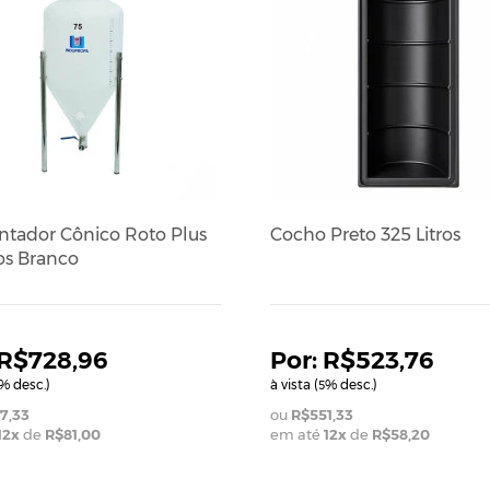
tador Cônico Roto Plus
Cocho Preto 325 Litros
ros Branco
R$728,96
R$523,76
% desc.)
à vista (
% desc.)
5
7,33
R$551,33
12
x
de
R$81,00
em até
12
x
de
R$58,20