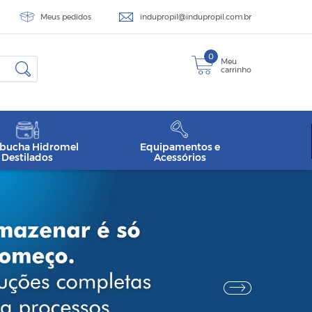
Meus pedidos
indupropil@indupropil.com.br
0
Meu
carrinho
ucha Hidromel
Equipamentos e
Destilados
Acessórios