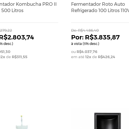
ntador Kombucha PRO II
Fermentador Roto Auto
500 Litros
Refrigerado 100 Litros 110
279,22
De:
R$4.486,40
R$2.803,74
R$3.835,87
% desc.)
à vista (
% desc.)
5
951,30
R$4.037,76
12
x
de
R$311,55
em até
12
x
de
R$426,24