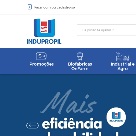
Faça
login
ou
cadastre-se
Promoções
Biofábricas
Industrial e
OnFarm
Agro