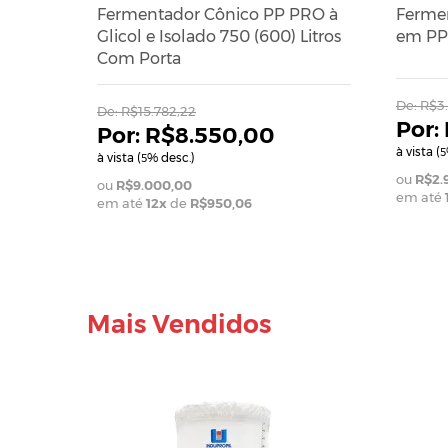
Fermentador Cônico PP PRO à
Ferme
Glicol e Isolado 750 (600) Litros
em PP 
Com Porta
De:
R$3.
De:
R$15.782,22
R$8.550,00
à vista (
5
à vista (
% desc.)
5
R$2.
R$9.000,00
em até
em até
12
x
de
R$950,06
Mais Vendidos