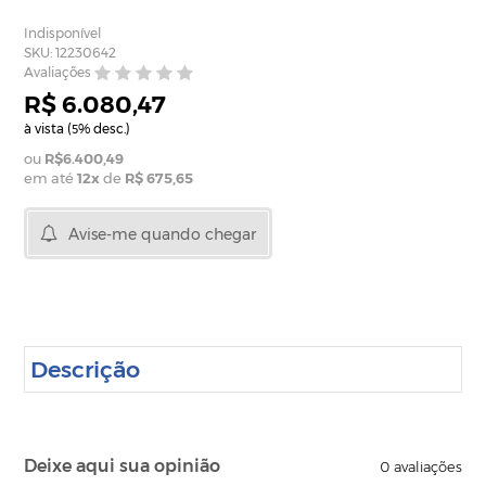
Indisponível
SKU: 12230642
Avaliações
R$ 6.080,47
à vista (
% desc.)
5
R$6.400,49
em até
12
x
de
R$ 675,65
Avise-me quando chegar
Descrição
Deixe aqui sua opinião
0
avaliações