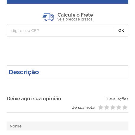
Calcule o Frete
veja preços e prazos
OK
Descrição
Deixe aqui sua opinião
0
avaliações
dê sua nota: