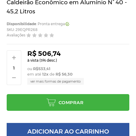
Caldeirão Econômico em Alumínio N° 40 -
45,2 Litros
Disponibilidade
: Pronta entrega
SKU: 29EQPR268
Avaliações
R$ 506,74
à vista (
% desc.)
5
R$533,41
em até
12
x
de
R$ 56,30
ver mais formas de pagamento
COMPRAR
ADICIONAR AO CARRINHO