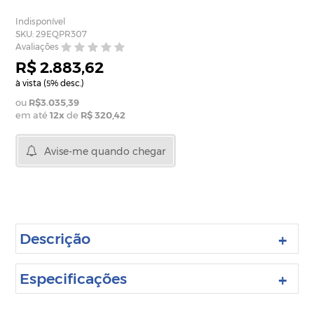
Indisponível
SKU: 29EQPR307
Avaliações
R$ 2.883,62
à vista (
% desc.)
5
R$3.035,39
em até
12
x
de
R$ 320,42
Avise-me quando chegar
Descrição
Especificações