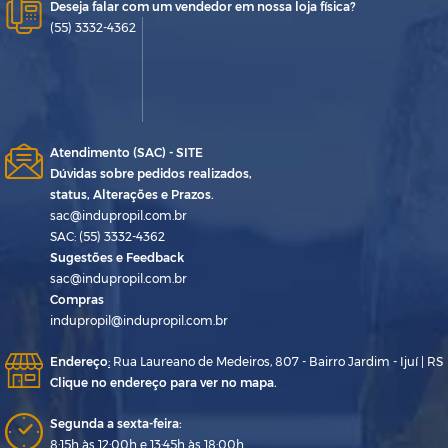
Deseja falar com um vendedor em nossa loja física?
(55) 3332-4362
Atendimento (SAC) - SITE
Dúvidas sobre pedidos realizados,
status, Alterações e Prazos.
sac@indupropil.com.br
SAC: (55) 3332-4362
Sugestões e Feedback
sac@indupropil.com.br
Compras
indupropil@indupropil.com.br
Endereço
:
Rua Laureano de Medeiros, 807 - Bairro Jardim - Ijuí | RS
Clique no endereço para ver no mapa.
Segunda a sexta-feira:
8:15h às 12:00h e 13:45h às 18:00h