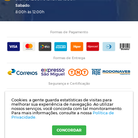
Sábado:
8:00h às 12:00h
Formas de Pagamento
Formas de Entrega
Segurança e Certificação
Cookies: a gente guarda estatísticas de visitas para
melhorar sua experiência de navegação. Ao utilizar
nossos serviços, você concorda com tal monitoramento.
Para mais informações, consulte a nossa
Política de
Privacidade.
Razão Social: Indupropil Indústria e Comércio Ltda | CNPJ: 00.774.194/0001-82 |
Rodovia RS 155, Km 1 esq. Rua Laureano de Medeiros, 782- Ijuí | RS
CONCORDAR