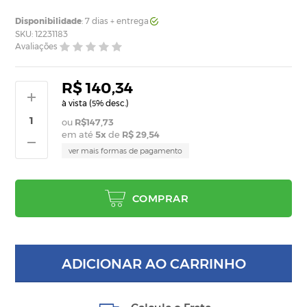
Disponibilidade
: 7 dias + entrega
SKU: 12231183
Avaliações
R$ 140,34
à vista (
% desc.)
5
R$147,73
em até
5
x
de
R$ 29,54
ver mais formas de pagamento
COMPRAR
ADICIONAR AO CARRINHO