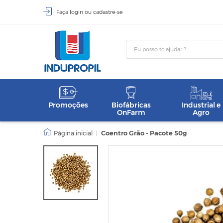
Faça
login
ou
cadastre-se
Promoções
Biofábricas
Industrial e
OnFarm
Agro
|
Coentro Grão - Pacote 50g