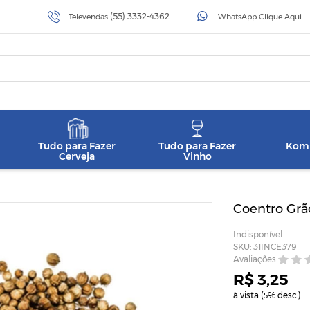
(55) 3332-4362
Televendas
WhatsApp Clique Aqui
Tudo para Fazer
Tudo para Fazer
Komb
Cerveja
Vinho
Coentro Grã
Indisponível
SKU: 31INCE379
Avaliações
R$ 3,25
à vista (
% desc.)
5