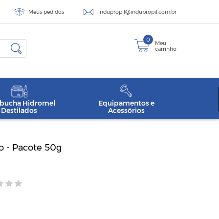
Meus pedidos
indupropil@indupropil.com.br
0
Meu
carrinho
ucha Hidromel
Equipamentos e
Destilados
Acessórios
o - Pacote 50g