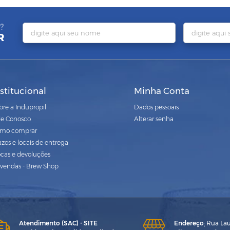
?
R
nstitucional
Minha Conta
bre a Indupropil
Dados pessoais
le Conosco
Alterar senha
mo comprar
azos e locais de entrega
ocas e devoluções
vendas - Brew Shop
Atendimento (SAC) - SITE
Endereço
:
Rua Laur