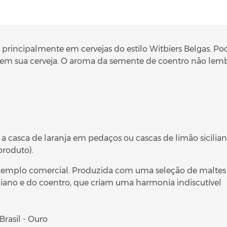
principalmente em cervejas do estilo Witbiers Belgas. Pod
 em sua cerveja. O aroma da semente de coentro não lembr
asca de laranja em pedaços ou cascas de limão siciliano 
 produto)
.
xemplo comercial.
Produzida com uma seleção de maltes d
iliano e do coentro, que criam uma harmonia indiscutível
rasil - Ouro