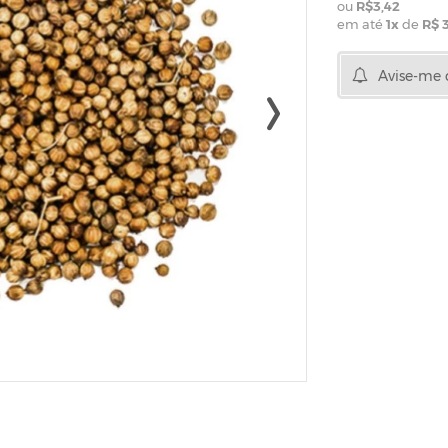
R$3,42
em até
1
x
de
R$ 
Avise-me