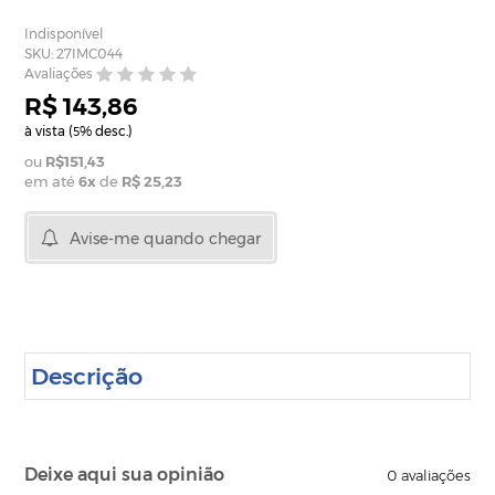
Indisponível
SKU: 27IMC044
Avaliações
R$ 143,86
à vista (
% desc.)
5
R$151,43
em até
6
x
de
R$ 25,23
Avise-me quando chegar
Descrição
Deixe aqui sua opinião
0
avaliações