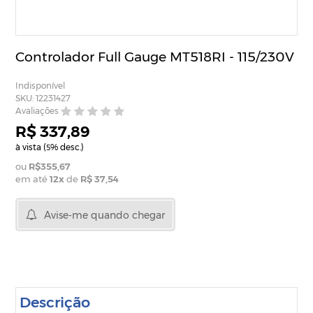
Controlador Full Gauge MT518RI - 115/230V
Indisponível
SKU: 12231427
Avaliações
R$ 337,89
à vista (
% desc.)
5
R$355,67
em até
12
x
de
R$ 37,54
Avise-me quando chegar
Descrição