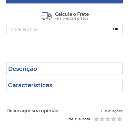
Calcule o Frete
veja preços e prazos
OK
Descrição
Características
Deixe aqui sua opinião
0
avaliações
dê sua nota: