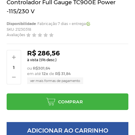
Controlador Full Gauge TC900E Power
-115/230 V
Disponibilidade
: Fabricação 7 dias + entrega
SKU: 21230318
Avaliações
R$ 286,56
à vista (
% desc.)
5
R$301,64
em até
12
x
de
R$ 31,84
ver mais formas de pagamento
COMPRAR
ADICIONAR AO CARRINHO