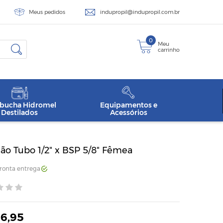
Meus pedidos
indupropil@indupropil.com.br
0
Meu
carrinho
ucha Hidromel
Equipamentos e
Destilados
Acessórios
ão Tubo 1/2" x BSP 5/8" Fêmea
Pronta entrega
16,95