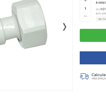
à vista 
R$1
em at
ver m
Calcule
veja preço