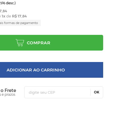
(
% desc.)
5
7,84
é
1
x
de
R$ 17,84
ais formas de pagamento
COMPRAR
ADICIONAR AO CARRINHO
 o Frete
OK
s e prazos