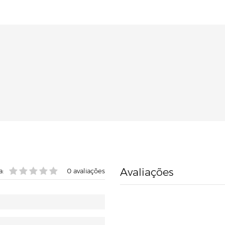
Avaliações
a:
0
avaliações