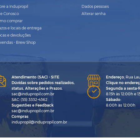
bre a Indupropil
Dados pessoais
le Conosco
Alterar senha
mo comprar
azos e locais de entrega
ocas e devoluções
vendas - Brew Shop
Atendimento (SAC) - SITE
Endereço
:
Rua Laur
Dúvidas sobre pedidos realizados,
Clique no endereç
status, Alterações e Prazos.
Segunda a sexta-fe
sac@indupropil.com.br
8:15h às 12:00h e 1
SAC: (55) 3332-4362
Sábado:
Sugestões e Feedback
8:00h às 12:00h
sac@indupropil.com.br
Compras
indupropil@indupropil.com.br