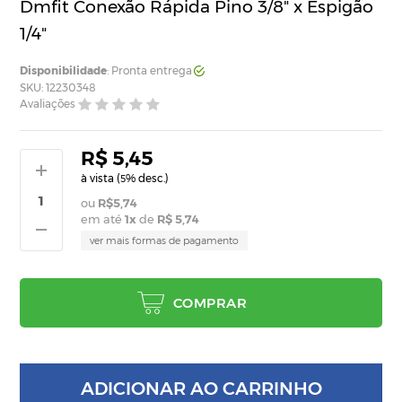
Dmfit Conexão Rápida Pino 3/8" x Espigão
1/4"
Disponibilidade
: Pronta entrega
SKU: 12230348
Avaliações
R$ 5,45
à vista (
% desc.)
5
R$5,74
em até
1
x
de
R$ 5,74
ver mais formas de pagamento
COMPRAR
ADICIONAR AO CARRINHO