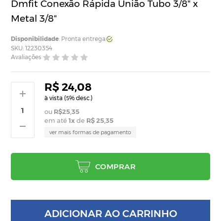
Dmfit Conexão Rápida União Tubo 3/8" x
Metal 3/8"
Disponibilidade
: Pronta entrega
SKU: 12230354
Avaliações
R$ 24,08
à vista (
% desc.)
5
R$25,35
em até
1
x
de
R$ 25,35
ver mais formas de pagamento
COMPRAR
ADICIONAR AO CARRINHO