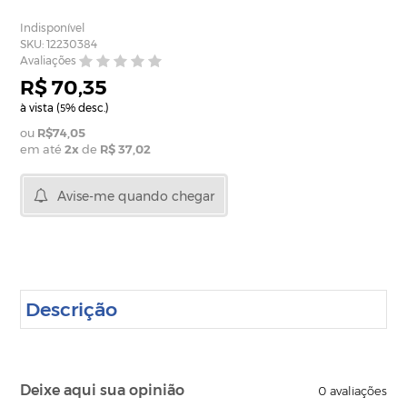
Indisponível
SKU: 12230384
Avaliações
R$ 70,35
à vista (
% desc.)
5
R$74,05
em até
2
x
de
R$ 37,02
Avise-me quando chegar
Descrição
Deixe aqui sua opinião
0
avaliações