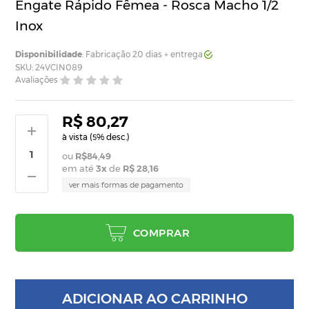
Engate Rápido Fêmea - Rosca Macho 1/2
Inox
Disponibilidade
: Fabricação 20 dias + entrega
SKU: 24VCIN089
Avaliações
R$ 80,27
à vista (
% desc.)
5
R$84,49
em até
3
x
de
R$ 28,16
ver mais formas de pagamento
COMPRAR
ADICIONAR AO CARRINHO