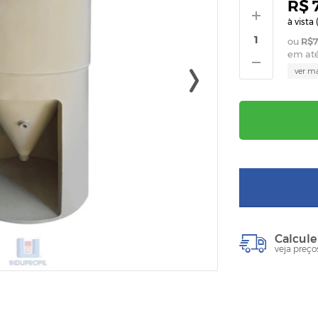
R$ 
à vista 
R$7
em at
ver m
Calcule
veja preço