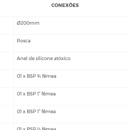
CONEXÕES
Ø200mm
Rosca
Anel de silicone atóxico
01 x BSP ¾ fêmea
01 x BSP 1” fêmea
01 x BSP 1” fêmea
01 x BSP ½ fêmea