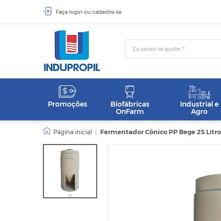
Faça
login
ou
cadastre-se
Promoções
Biofábricas
Industrial e
OnFarm
Agro
|
Fermentador Cônico PP Bege 25 Litr