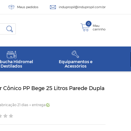
Meus pedidos
indupropil@indupropil.com.br
0
Meu
carrinho
ucha Hidromel
Equipamentos e
Destilados
Acessórios
 Cônico PP Bege 25 Litros Parede Dupla
Fabricação 21 dias + entrega