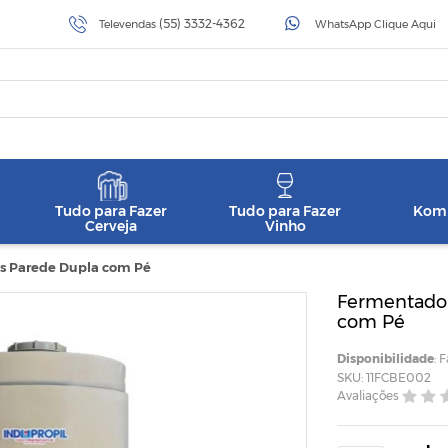
(55) 3332-4362
Televendas
WhatsApp Clique Aqui
Tudo para Fazer
Tudo para Fazer
Komb
Cerveja
Vinho
os Parede Dupla com Pé
Fermentador
com Pé
Disponibilidade
: 
SKU: 11FCBE002
Avaliações