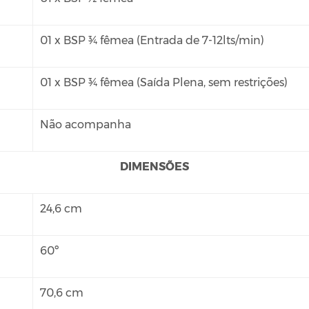
01 x BSP ¾ fêmea (Entrada de 7-12lts/min)
01 x BSP ¾ fêmea (Saída Plena, sem restrições)
Não acompanha
DIMENSÕES
24,6 cm
60º
70,6 cm