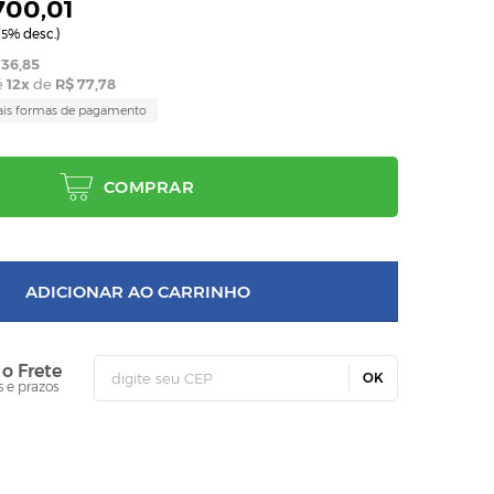
700,01
(
% desc.)
5
36,85
é
12
x
de
R$ 77,78
ais formas de pagamento
COMPRAR
ADICIONAR AO CARRINHO
 o Frete
OK
s e prazos