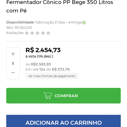
Fermentador Cônico PP Bege 350 Litros
com Pé
Disponibilidade
: Fabricação 21 dias + entrega
SKU: 11FCBG031
Avaliações
R$ 2.454,73
à vista (
% desc.)
5
R$2.583,93
em até
12
x
de
R$ 272,76
ver mais formas de pagamento
COMPRAR
ADICIONAR AO CARRINHO