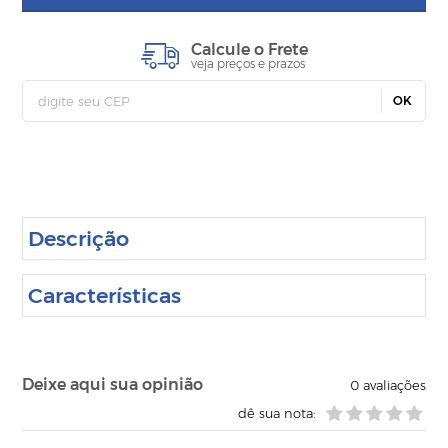
Calcule o Frete
veja preços e prazos
OK
Descrição
Características
Deixe aqui sua opinião
0
avaliações
dê sua nota: