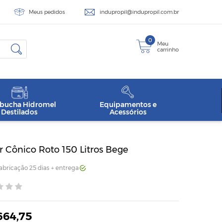
Meus pedidos
indupropil@indupropil.com.br
0
Meu
carrinho
ucha Hidromel
Equipamentos e
Destilados
Acessórios
 Cônico Roto 150 Litros Bege
Fabricação 25 dias + entrega
664,75