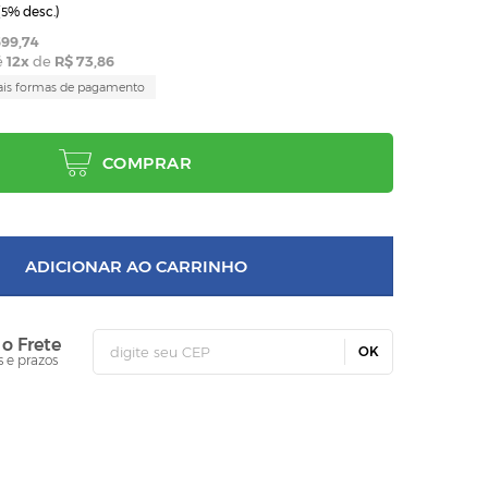
(
% desc.)
5
99,74
é
12
x
de
R$ 73,86
ais formas de pagamento
COMPRAR
ADICIONAR AO CARRINHO
 o Frete
OK
s e prazos