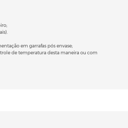
iro;
is).
entação em garrafas pós envase;
ntrole de temperatura desta maneira ou com