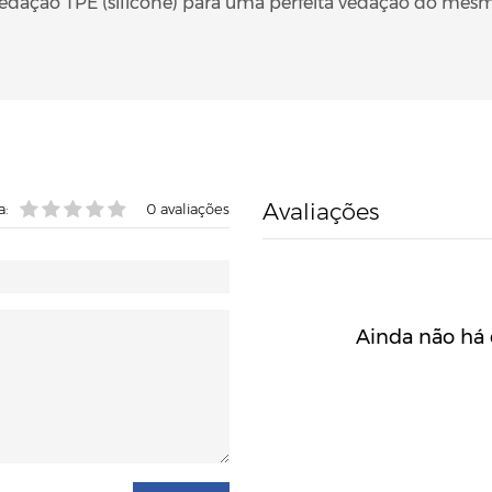
dação TPE (silicone) para uma perfeita vedação do mesmo e
Avaliações
a:
0
avaliações
Ainda não há 