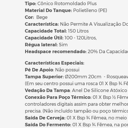
Tipo:
Cônico Rotomoldado Plus
Material Do Tanque:
Polietileno (PE)
Cor:
Bege
Característica:
Não Permite A Visualização Do
Capacidade Total:
150 Litros
Capacidade Útil:
100 - 120Litros,
Régua lateral:
Sim
Headspace recomendado:
20% Da Capacidad
Características Especiais:
Pé De Apoio
: Não possui
Tampa Superior:
Ø200mm 20cm - Rosqueave
(Em seu centro possui uma rosca 01 X Bsp ¾ Fê
Vedação Da Tampa
: Anel De Silicone Atóxic
Conexão Para Poço Térmico:
01 X Bsp ½ Fêmea
controladores digitais assim para obter melh
precisa. (Não incluído tampão ou poço térmic
Saída De Cerveja:
01 X Bsp ¾ Fêmea, no meio d
Saída Do Fermento:
01 X Bsp ¾ Fêmea, na pon