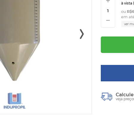
à vista 
R$6
em at
ver m
Calcule
veja preço