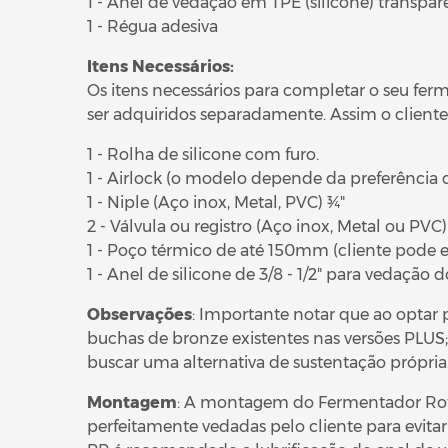
1 - Anel de vedação em TPE (silicone) transpar
1 - Régua adesiva
Itens Necessários:
Os itens necessários para completar o seu fer
ser adquiridos separadamente. Assim o cliente 
1 - Rolha de silicone com furo.
1 - Airlock (o modelo depende da preferência d
1 - Niple (Aço inox, Metal, PVC) ¾"
2 - Válvula ou registro (Aço inox, Metal ou PVC)
1 - Poço térmico de até 150mm (cliente pode 
1 - Anel de silicone de 3/8 - 1/2" para vedação 
Observações
: Importante notar que ao opta
buchas de bronze existentes nas versões PLUS;
buscar uma alternativa de sustentação própria
Montagem
: A montagem do Fermentador Rot
perfeitamente vedadas pelo cliente para evi