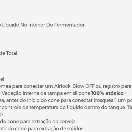
 Líquido No Interior Do Fermentador
e Total.
l.
mea para conectar um Airlock, Blow OFF ou registro para 
o (Vedação interna da tampa em silicone
100% atóxico
.)
, antes do início do cone para conectar (rosquear) um poç
or controle de temperatura do liquido dentro do tanque. 
o)
o cone para extração da cerveja.
ta do cone para extração de sólidos.