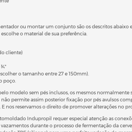
ente
mentador ou montar um conjunto são os descritos abaixo e
escolhe o material de sua preferência.
o cliente)
 ¾"
escolher o tamanho entre 27 e 150mm).
do poço.
r pelo modelo sem pés inclusos, os mesmos normalmente
 não permite assim posterior fixação por pés avulsos comp
. E nos reservamos o direito de promover alterações no pr
omoldado Indupropil requer especial atenção as conexõ
tar vazamentos durante o processo de fermentação da cer