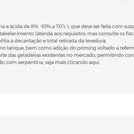
na e ácida de 8% -10% a 70°c ), que deve ser feita com susp
abelecimento (atende aos requisitos, mas consulte os fisca
lita a decantação e total retirada da levedura;
o tanque, bem como adição do priming voltado a referm
rte das geladeiras existentes no mercado, permitindo co
ção com serpentina, veja mais clicando
aqui
.