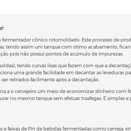
o!
o fermentador cônico
rotomoldado
. Este processo de pro
, tendo assim um tanque com ótimo acabamento, ficando
ização pois não possui pontos de acúmulo de impurezas.
das), tendo curvas lisas que fazem com que a decantação 
ciona uma grande facilidade em decantar as leveduras pa
ser retirados facilmente após a decantação.
ona a o cervejeiro um meio de economizar dinheiro com fe
ar no mesmo tanque sem efetuar trasfegas. É simples e per
s e faixas de PH de bebidas fermentadas como cerveja, vin