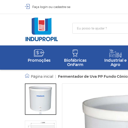
Faça
login
ou
cadastre-se
Promoções
Biofábricas
Industrial e
OnFarm
Agro
|
Fermentador de Uva PP Fundo Cônico