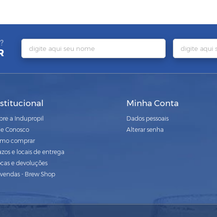
?
R
nstitucional
Minha Conta
bre a Indupropil
Dados pessoais
le Conosco
Alterar senha
mo comprar
azos e locais de entrega
ocas e devoluções
vendas - Brew Shop