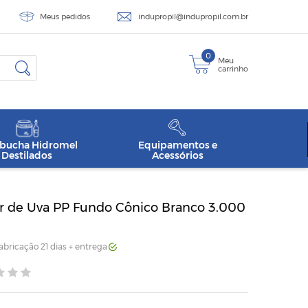
Meus pedidos
indupropil@indupropil.com.br
0
Meu
carrinho
ucha Hidromel
Equipamentos e
Destilados
Acessórios
 de Uva PP Fundo Cônico Branco 3.000
Fabricação 21 dias + entrega