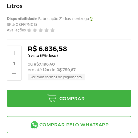
Litros
Disponibilidade
: Fabricação 21 dias + entrega
SKU: 08FFPN013
Avaliações
R$ 6.836,58
à vista (
% desc.)
5
R$7.196,40
em até
12
x
de
R$ 759,67
ver mais formas de pagamento
COMPRAR
COMPRAR PELO WHATSAPP