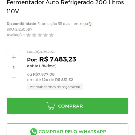
Fermentador Auto Refrigerado 200 Litros
110V
Disponibilidade
: Fabricação 35 dias + entrega
SKU: 21230387
Avaliações
De:
R$8.752,31
R$ 7.483,23
à vista (
% desc.)
5
R$7.877,08
em até
12
x
de
R$ 831,52
ver mais formas de pagamento
COMPRAR
COMPRAR PELO WHATSAPP