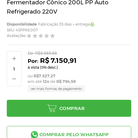
Fermentador Cônico 200L PP Auto
Refrigerado 220V
Disponibilidade
: Fabricação 35 dias + entrega
SKU: 45PPRE007
Avaliações
De:
R$8.363,63
R$ 7.150,91
à vista (
% desc.)
5
R$7.527,27
em até
12
x
de
R$ 794,59
ver mais formas de pagamento
COMPRAR
COMPRAR PELO WHATSAPP