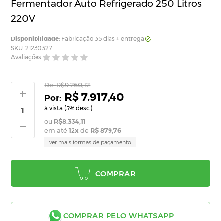
Fermentador Auto Refrigerado 250 Litros
220V
Disponibilidade
: Fabricação 35 dias + entrega
SKU: 21230327
Avaliações
De:
R$9.260,12
R$ 7.917,40
à vista (
% desc.)
5
R$8.334,11
em até
12
x
de
R$ 879,76
ver mais formas de pagamento
COMPRAR
COMPRAR PELO WHATSAPP