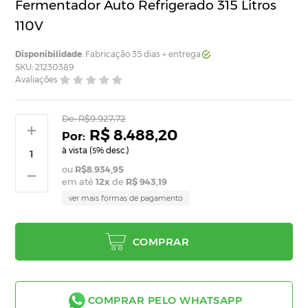
Fermentador Auto Refrigerado 315 Litros
110V
Disponibilidade
: Fabricação 35 dias + entrega
SKU: 21230389
Avaliações
De:
R$9.927,72
R$ 8.488,20
à vista (
% desc.)
5
R$8.934,95
em até
12
x
de
R$ 943,19
ver mais formas de pagamento
COMPRAR
COMPRAR PELO WHATSAPP