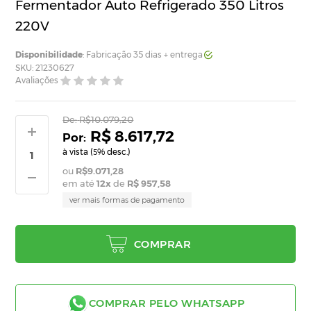
Fermentador Auto Refrigerado 350 Litros
220V
Disponibilidade
: Fabricação 35 dias + entrega
SKU: 21230627
Avaliações
De:
R$10.079,20
R$ 8.617,72
à vista (
% desc.)
5
R$9.071,28
em até
12
x
de
R$ 957,58
ver mais formas de pagamento
COMPRAR
COMPRAR PELO WHATSAPP