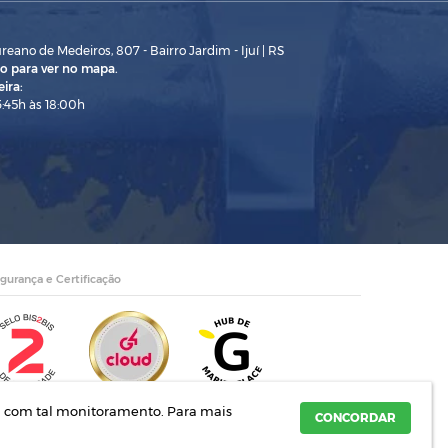
eano de Medeiros, 807 - Bairro Jardim - Ijuí | RS
o para ver no mapa.
ira:
3:45h às 18:00h
gurança e Certificação
rda com tal monitoramento.
Para mais
o de Medeiros, 782- Ijuí | RS
CONCORDAR