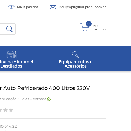
Meus pedidos
indupropil@indupropil.com.br
0
Meu
carrinho
ucha Hidromel
Equipamentos e
Destilados
Acessórios
 Auto Refrigerado 400 Litros 220V
Fabricação 35 dias + entrega
10.944,22