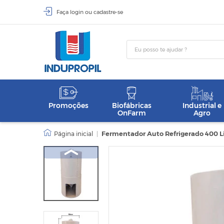
Faça
login
ou
cadastre-se
Promoções
Biofábricas
Industrial e
OnFarm
Agro
|
Fermentador Auto Refrigerado 400 L