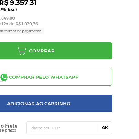
R$ 9.357,31
(
% desc.)
5
.849,80
é
12
x
de
R$ 1.039,76
ais formas de pagamento
COMPRAR
COMPRAR PELO WHATSAPP
ADICIONAR AO CARRINHO
 o Frete
OK
s e prazos