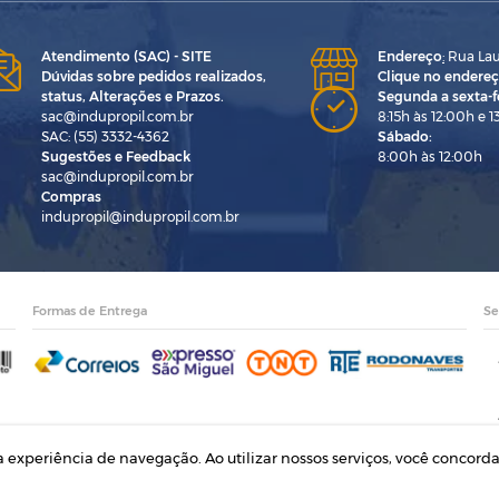
Atendimento (SAC) - SITE
Endereço
:
Rua Laur
Dúvidas sobre pedidos realizados,
Clique no endereç
status, Alterações e Prazos.
Segunda a sexta-fe
sac@indupropil.com.br
8:15h às 12:00h e 1
SAC: (55) 3332-4362
Sábado:
Sugestões e Feedback
8:00h às 12:00h
sac@indupropil.com.br
Compras
indupropil@indupropil.com.br
Formas de Entrega
Se
ua experiência de navegação. Ao utilizar nossos serviços, você conco
ústria e Comércio Ltda | CNPJ: 00.774.194/0001-82 | Rodovia RS 155, Km 1 esq. Rua Laurean