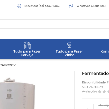
(55) 3332-4362
Televendas
WhatsApp Clique Aqui
Tudo para Fazer
Tudo para Fazer
Komb
Cerveja
Vinho
itros 220V
Fermentador
Disponibilidade
: 
SKU: 21230629
Avaliações
De:
R$