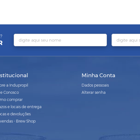
?
R
nstitucional
Minha Conta
bre a Indupropil
Dados pessoais
le Conosco
Alterar senha
mo comprar
azos e locais de entrega
ocas e devoluções
vendas - Brew Shop