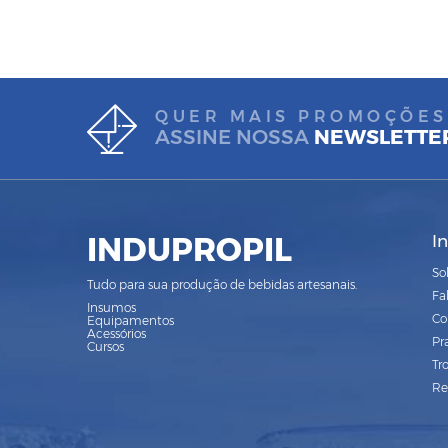
QUER MAIS PROMOÇÕES
ASSINE NOSSA
NEWSLETTE
INDUPROPIL
I
So
Tudo para sua produção de bebidas artesanais.
Fa
Insumos
Co
Equipamentos
Acessórios
Pr
Cursos
Tr
Re