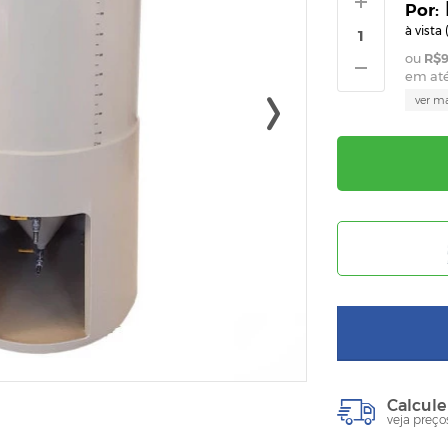
à vista 
R$9
em at
ver m
Calcule
veja preço