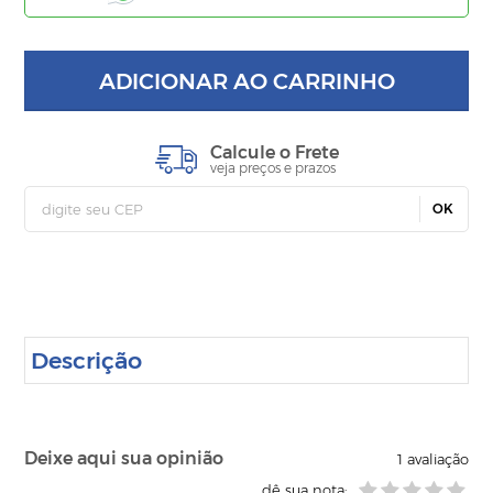
ADICIONAR AO CARRINHO
Calcule o Frete
veja preços e prazos
OK
Descrição
Deixe aqui sua opinião
1
avaliação
dê sua nota: