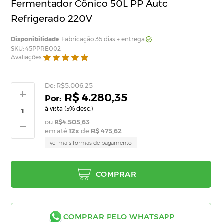
Fermentador Cônico 50L PP Auto
Refrigerado 220V
Disponibilidade
: Fabricação 35 dias + entrega
SKU: 45PPRE002
Avaliações
De:
R$5.006,25
R$ 4.280,35
à vista (
% desc.)
5
R$4.505,63
em até
12
x
de
R$ 475,62
ver mais formas de pagamento
COMPRAR
COMPRAR PELO WHATSAPP