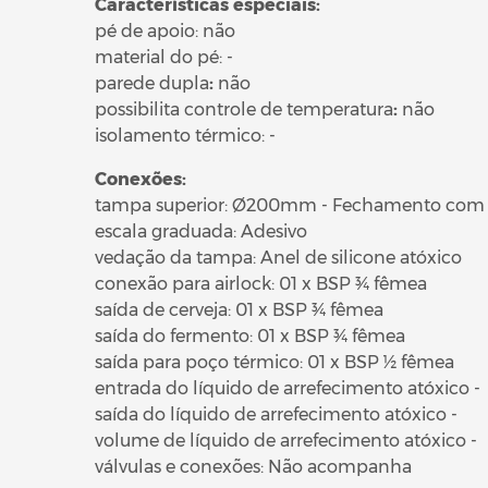
Características especiais:
pé de apoio: não
material do pé: -
parede dupla
:
não
possibilita controle de temperatura
:
não
isolamento térmico: -
Conexões:
tampa superior: Ø200mm - Fechamento com 
escala graduada: Adesivo
vedação da tampa: Anel de silicone atóxico
conexão para airlock: 01 x BSP ¾ fêmea
saída de cerveja: 01 x BSP ¾ fêmea
saída do fermento: 01 x BSP ¾ fêmea
saída para poço térmico: 01 x BSP ½ fêmea
entrada do líquido de arrefecimento atóxico -
saída do líquido de arrefecimento atóxico -
volume de líquido de arrefecimento atóxico -
válvulas e conexões: Não acompanha