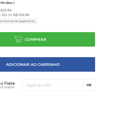
(
% desc.)
5
.222,64
é
12
x
de
R$ 129,06
ais formas de pagamento
COMPRAR
ADICIONAR AO CARRINHO
 o Frete
OK
s e prazos