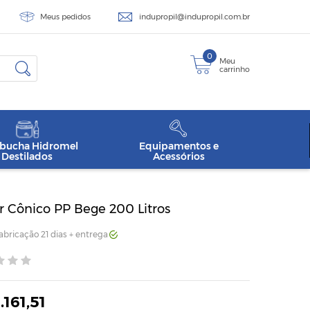
Meus pedidos
indupropil@indupropil.com.br
0
Meu
carrinho
ucha Hidromel
Equipamentos e
Destilados
Acessórios
 Cônico PP Bege 200 Litros
Fabricação 21 dias + entrega
.161,51