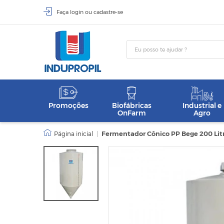
Faça
login
ou
cadastre-se
Promoções
Biofábricas
Industrial e
OnFarm
Agro
|
Fermentador Cônico PP Bege 200 Lit