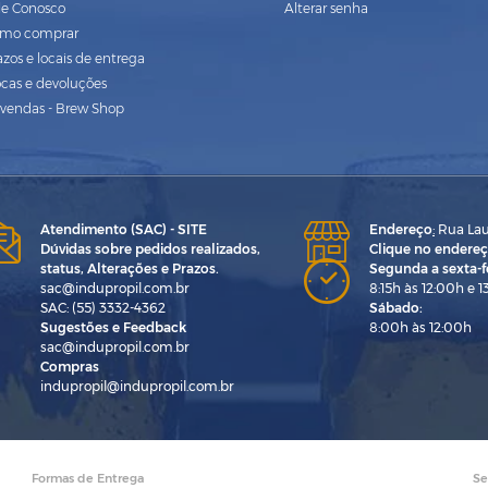
le Conosco
Alterar senha
mo comprar
azos e locais de entrega
ocas e devoluções
vendas - Brew Shop
Atendimento (SAC) - SITE
Endereço
:
Rua Laur
Dúvidas sobre pedidos realizados,
Clique no endereç
status, Alterações e Prazos.
Segunda a sexta-fe
sac@indupropil.com.br
8:15h às 12:00h e 1
SAC: (55) 3332-4362
Sábado:
Sugestões e Feedback
8:00h às 12:00h
sac@indupropil.com.br
Compras
indupropil@indupropil.com.br
Formas de Entrega
Se