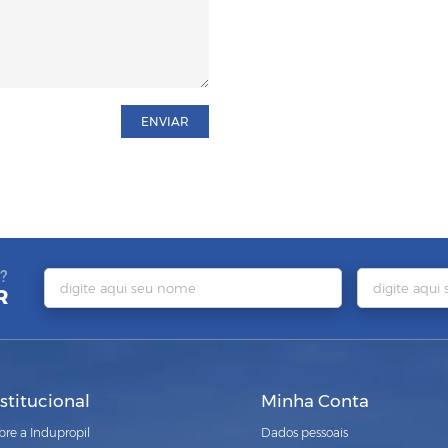
ENVIAR
?
R
nstitucional
Minha Conta
bre a Indupropil
Dados pessoais