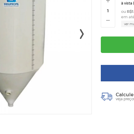
à vista 
R$1
em at
ver m
Calcule
veja preço