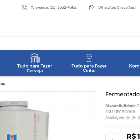
(55) 3332-4362
Televendas
WhatsApp Clique Aqui
Tudo para Fazer
Tudo para Fazer
Komb
Cerveja
Vinho
ros
Fermentador
Disponibilidade
: 
SKU: 11FCBG006
Avaliações
R$ 1