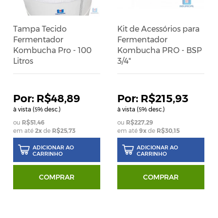
Tampa Tecido
Kit de Acessórios para
Fermentador
Fermentador
Kombucha Pro - 100
Kombucha PRO - BSP
Litros
3/4"
R$48,89
R$215,93
à vista (
% desc.)
à vista (
% desc.)
5
5
R$51,46
R$227,29
em até
2
x
de
R$25,73
em até
9
x
de
R$30,15
ADICIONAR AO
ADICIONAR AO
CARRINHO
CARRINHO
COMPRAR
COMPRAR