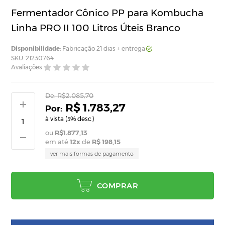
Fermentador Cônico PP para Kombucha
Linha PRO II 100 Litros Úteis Branco
Disponibilidade
: Fabricação 21 dias + entrega
SKU: 21230764
Avaliações
De:
R$2.085,70
R$ 1.783,27
à vista (
% desc.)
5
R$1.877,13
em até
12
x
de
R$ 198,15
ver mais formas de pagamento
COMPRAR