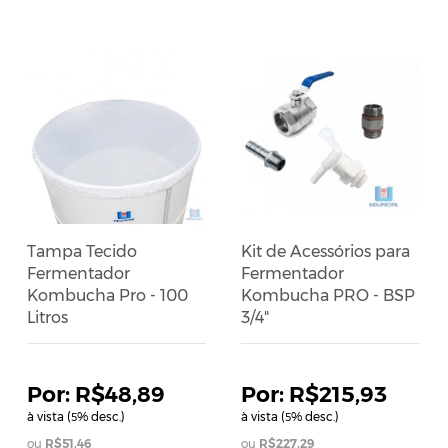
Tampa Tecido
Kit de Acessórios para
Fermentador
Fermentador
Kombucha Pro - 100
Kombucha PRO - BSP
Litros
3/4"
R$48,89
R$215,93
à vista (
% desc.)
à vista (
% desc.)
5
5
R$51,46
R$227,29