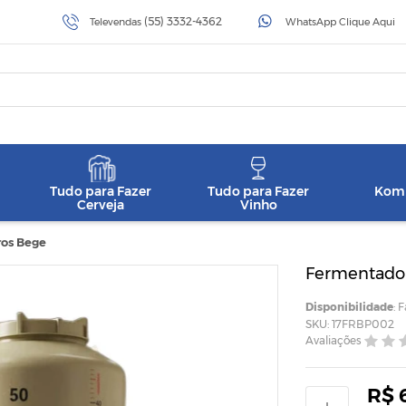
(55) 3332-4362
Televendas
WhatsApp Clique Aqui
Tudo para Fazer
Tudo para Fazer
Komb
Cerveja
Vinho
ros Bege
Fermentador
Disponibilidade
: 
SKU: 17FRBP002
Avaliações
R$ 