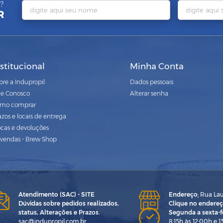
?
R
nstitucional
Minha Conta
bre a Indupropil
Dados pessoais
le Conosco
Alterar senha
mo comprar
azos e locais de entrega
ocas e devoluções
vendas - Brew Shop
Atendimento (SAC) - SITE
Endereço
:
Rua Laur
Dúvidas sobre pedidos realizados,
Clique no endereç
status, Alterações e Prazos.
Segunda a sexta-fe
sac@indupropil.com.br
8:15h às 12:00h e 1