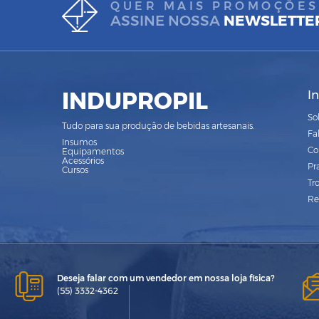
QUER MAIS PROMOÇÕES
ASSINE NOSSA
NEWSLETTE
INDUPROPIL
I
So
Tudo para sua produção de bebidas artesanais.
Fa
Insumos
Co
Equipamentos
Acessórios
Pr
Cursos
Tr
Re
Deseja falar com um vendedor em nossa loja física?
(55) 3332-4362