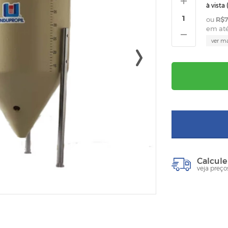
à vista 
R$7
em at
ver m
Calcule
veja preço