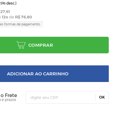
(
% desc.)
5
27,61
é
12
x
de
R$ 76,80
ais formas de pagamento
COMPRAR
ADICIONAR AO CARRINHO
 o Frete
OK
s e prazos