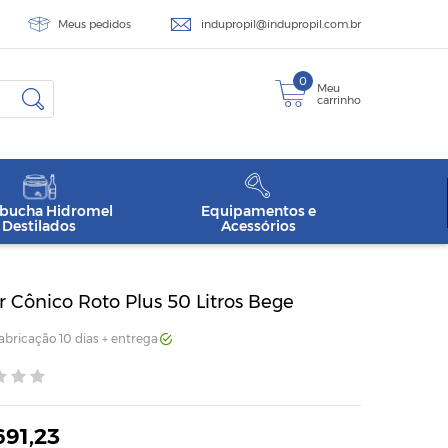
Meus pedidos
indupropil@indupropil.com.br
0
Meu
carrinho
ucha Hidromel
Equipamentos e
Destilados
Acessórios
 Cônico Roto Plus 50 Litros Bege
Fabricação 10 dias + entrega
691,23