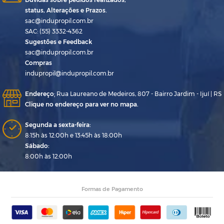
status, Alterações e Prazos.
sac@indupropil.com.br
SAC: (55) 3332-4362
Sugestões e Feedback
sac@indupropil.com.br
Compras
indupropil@indupropil.com.br
Endereço
:
Rua Laureano de Medeiros, 807 - Bairro Jardim - Ijuí | RS
Clique no endereço para ver no mapa.
Segunda a sexta-feira:
8:15h às 12:00h e 13:45h às 18:00h
Sábado:
8:00h às 12:00h
Formas de Pagamento