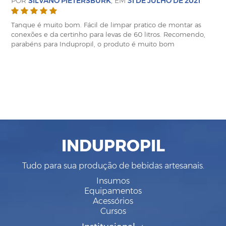
POR
SILVANO PIETERSBURK
, EM
31 DE JULHO DE 2021
Tanque é muito bom. Fácil de limpar pratico de montar as
conexões e da certinho para levas de 60 litros. Recomendo,
parabéns para Indupropil, o produto é muito bom
INDUPROPIL
Tudo para sua produção de bebidas artesanais.
Insumos
Equipamentos
Acessórios
Cursos