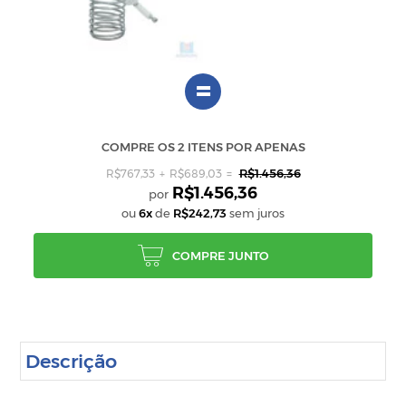
=
COMPRE OS 2 ITENS POR APENAS
R$1.456,36
R$767,33
R$689,03
R$1.456,36
ou
6x
de
R$242,73
sem juros
COMPRE JUNTO
Descrição