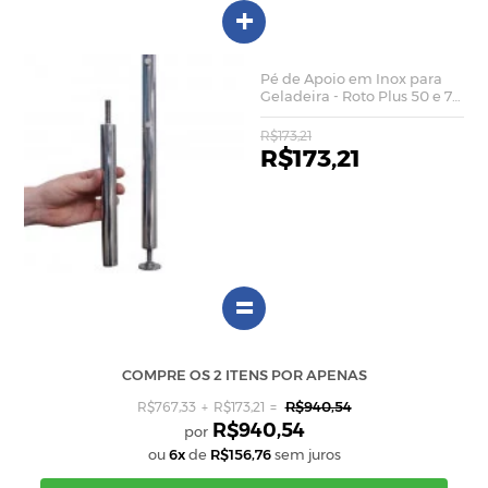
+
Pé de Apoio em Inox para
Geladeira - Roto Plus 50 e 75
Litros
R$173,21
R$173,21
=
COMPRE OS 2 ITENS POR APENAS
R$940,54
R$767,33
R$173,21
R$940,54
ou
6x
de
R$156,76
sem juros