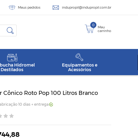
Meus pedidos
indupropil@indupropil.com.br
0
Meu
carrinho
ucha Hidromel
Equipamentos e
Destilados
Acessórios
 Cônico Roto Pop 100 Litros Branco
Fabricação 10 dias + entrega
744,88