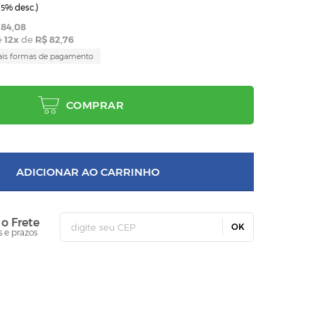
(
% desc.)
5
84,08
é
12
x
de
R$ 82,76
ais formas de pagamento
COMPRAR
ADICIONAR AO CARRINHO
 o Frete
OK
s e prazos