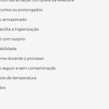
tindo decantação completa da levedura
curtos ou prolongados
uto armazenado
acilita a higienização
) com suspiro
abilidade
lume durante o processo
o seguro e sem contaminação
ole de temperatura
dos