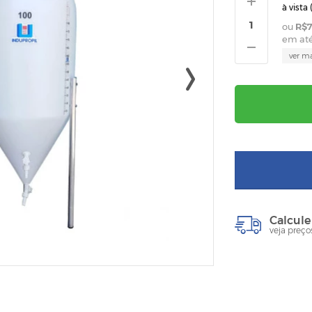
à vista 
R$7
em at
ver m
Calcule
veja preço