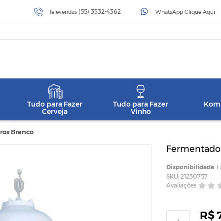
(55) 3332-4362
Televendas
WhatsApp Clique Aqui
Tudo para Fazer
Tudo para Fazer
Komb
Cerveja
Vinho
ros Branco
Fermentador
Disponibilidade
: 
SKU: 21230757
Avaliações
R$ 