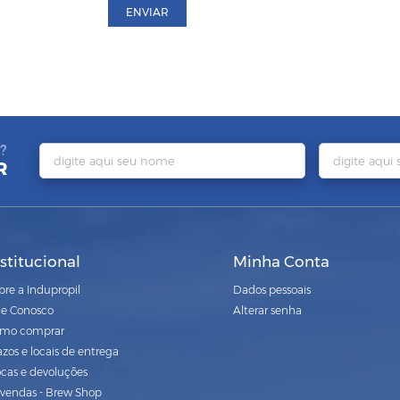
ENVIAR
?
R
nstitucional
Minha Conta
bre a Indupropil
Dados pessoais
le Conosco
Alterar senha
mo comprar
azos e locais de entrega
ocas e devoluções
vendas - Brew Shop