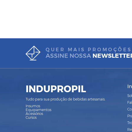
QUER MAIS PROMOÇÕES
ASSINE NOSSA
NEWSLETTE
INDUPROPIL
I
So
Tudo para sua produção de bebidas artesanais.
Fa
Insumos
Co
Equipamentos
Acessórios
Pr
Cursos
Tr
Re