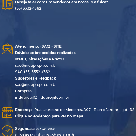
Deseja falar com um vendedor em nossa loja física?
(55) 3332-4362
Atendimento (SAC) - SITE
Dúvidas sobre pedidos realizados,
status, Alterações e Prazos.
sac@indupropil.com.br
SAC: (55) 3332-4362
Sugestões e Feedback
sac@indupropil.com.br
Compras
indupropil@indupropil.com.br
Endereço
:
Rua Laureano de Medeiros, 807 - Bairro Jardim - Ijuí | RS
Clique no endereço para ver no mapa.
Segunda a sexta-feira:
8:15h às 12:00h e 13:45h às 18:00h