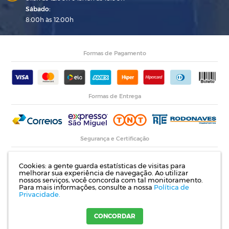
Sábado:
8:00h às 12:00h
Formas de Pagamento
Formas de Entrega
Segurança e Certificação
Cookies: a gente guarda estatísticas de visitas para
melhorar sua experiência de navegação. Ao utilizar
nossos serviços, você concorda com tal monitoramento.
Para mais informações, consulte a nossa
Política de
Privacidade.
Razão Social: Indupropil Indústria e Comércio Ltda | CNPJ: 00.774.194/0001-82 |
Rodovia RS 155, Km 1 esq. Rua Laureano de Medeiros, 782- Ijuí | RS
CONCORDAR