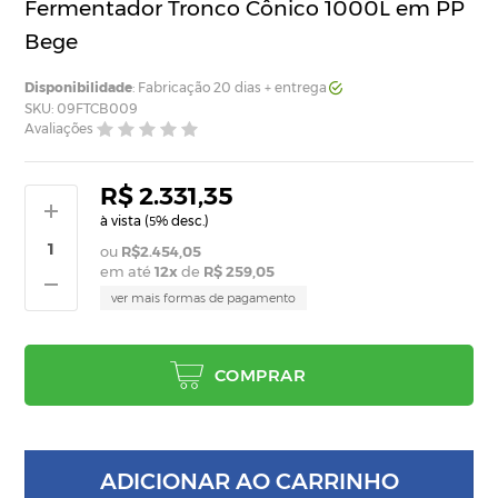
Fermentador Tronco Cônico 1000L em PP
Bege
Disponibilidade
: Fabricação 20 dias + entrega
SKU: 09FTCB009
Avaliações
R$ 2.331,35
à vista (
% desc.)
5
R$2.454,05
em até
12
x
de
R$ 259,05
ver mais formas de pagamento
COMPRAR
ADICIONAR AO CARRINHO