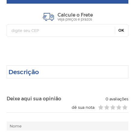
Calcule o Frete
veja preços e prazos
OK
Descrição
Deixe aqui sua opinião
0
avaliações
dê sua nota: