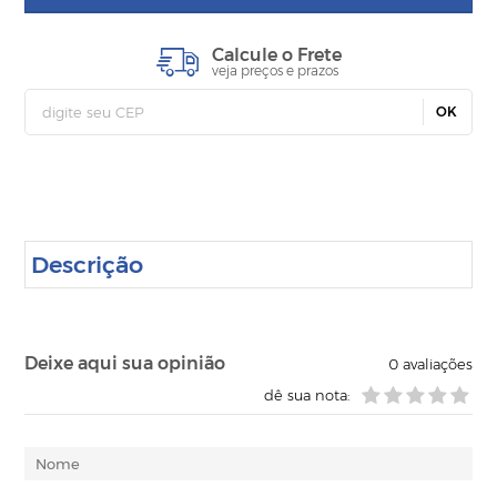
Calcule o Frete
veja preços e prazos
OK
Descrição
Deixe aqui sua opinião
0
avaliações
dê sua nota: