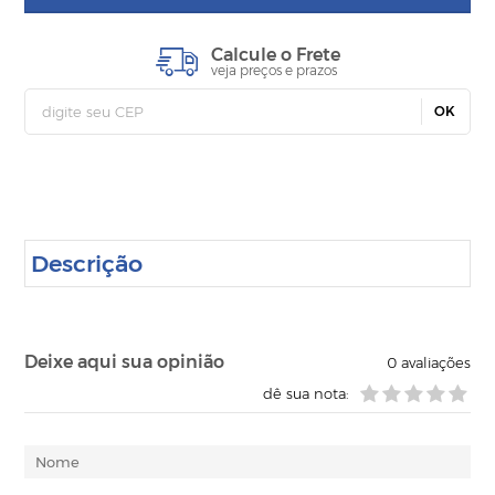
Calcule o Frete
veja preços e prazos
OK
Descrição
Deixe aqui sua opinião
0
avaliações
dê sua nota: