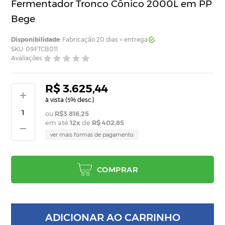
Fermentador Tronco Cônico 2000L em PP
Bege
Disponibilidade
: Fabricação 20 dias + entrega
SKU: 09FTCB011
Avaliações
R$ 3.625,44
à vista (
% desc.)
5
R$3.816,25
em até
12
x
de
R$ 402,85
ver mais formas de pagamento
COMPRAR
ADICIONAR AO CARRINHO