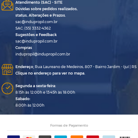
Atendimento (SAC) - SITE
Dúvidas sobre pedidos realizados,
status, Alterações e Prazos.
sac@indupropil.com.br
SAC: (55) 3332-4362
Sugestões e Feedback
sac@indupropil.com.br
Compras
indupropil@indupropil.com.br
Endereço
:
Rua Laureano de Medeiros, 807 - Bairro Jardim - Ijuí | RS
Clique no endereço para ver no mapa.
Segunda a sexta-feira:
8:15h às 12:00h e 13:45h às 18:00h
Sábado:
8:00h às 12:00h
Formas de Pagamento