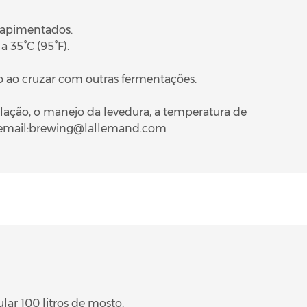
e apimentados.
a 35°C (95°F).
 ao cruzar com outras fermentações.
ação, o manejo da levedura, a temperatura de
lo email:brewing@lallemand.com
lar 100 litros de mosto.