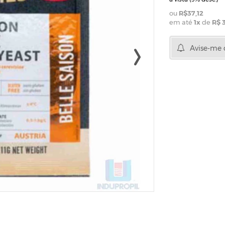
R$37,12
em até
1
x
de
R$ 3
Avise-me