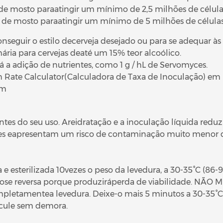
e mosto paraatingir um mínimo de 2,5 milhões de células
 de mosto paraatingir um mínimo de 5 milhões de células 
onseguir o estilo decerveja desejado ou para se adequar 
ária para cervejas deaté um 15% teor alcoólico.
rá a adição de nutrientes, como 1 g / hL de Servomyces.
ch Rate Calculator(Calculadora de Taxa de Inoculação) e
om
tes do seu uso. Areidratação e a inoculação líquida reduzi
les eapresentam um risco de contaminação muito menor d
 e esterilizada 10vezes o peso da levedura, a 30-35°C (86-9
ose reversa porque produziráperda de viabilidade. NÃO
pletamentea levedura. Deixe-o mais 5 minutos a 30-35°C.
cule sem demora.