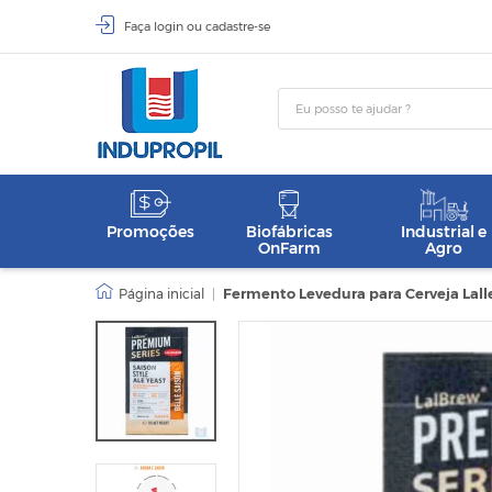
Faça
login
ou
cadastre-se
Promoções
Biofábricas
Industrial e
OnFarm
Agro
|
Fermento Levedura para Cerveja Lalle