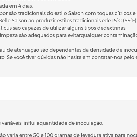
ada em 4 dias.
or são tradicionais do estilo Saison com toques cítricos 
elle Saison ao produzir estilos tradicionais éde 15°C (59°F) 
ticus são capazes de utilizar alguns tipos dedextrinas.
 limpeza são adequados para evitarqualquer contaminação
rau de atenuação são dependentes da densidade de inocul
to. Se você tiver dúvidas não hesite em contatar-nos pe
 variáveis, influi aquantidade de inoculação.
ão varia entre 50 e 100 gramas de levedura ativa parainocu