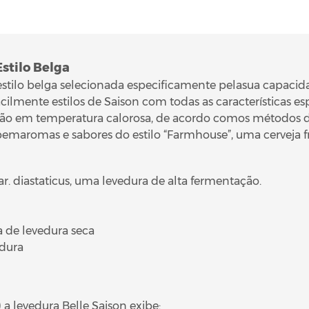
Estilo Belga
estilo belga selecionada especificamente pelasua capacidade
cilmente estilos de Saison com todas as características esp
ação em temperatura calorosa, de acordo comos métodos d
emaromas e sabores do estilo “Farmhouse”, uma cerveja fru
r. diastaticus, uma levedura de alta fermentação.
a de levedura seca
edura
a levedura Belle Saison exibe: