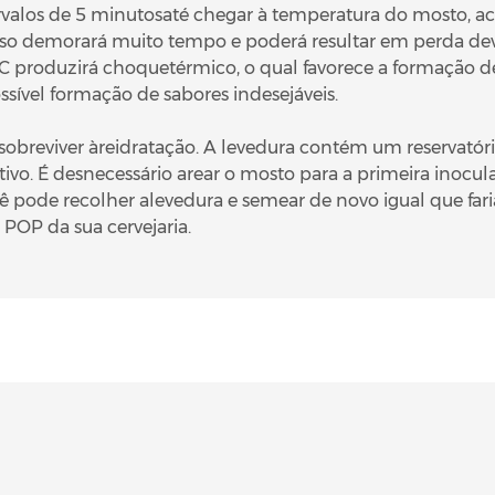
ervalos de 5 minutosaté chegar à temperatura do mosto, 
isso demorará muito tempo e poderá resultar em perda devi
 produzirá choquetérmico, o qual favorece a formação 
ível formação de sabores indesejáveis.
 sobreviver àreidratação. A levedura contém um reservató
vo. É desnecessário arear o mosto para a primeira inocul
cê pode recolher alevedura e semear de novo igual que far
POP da sua cervejaria.