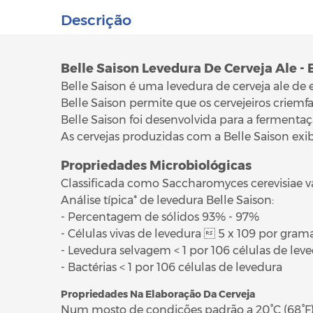
Descrição
Belle Saison Levedura De Cerveja Ale - 
Belle Saison é uma levedura de cerveja ale de 
Belle Saison permite que os cervejeiros criemfa
Belle Saison foi desenvolvida para a ferment
As cervejas produzidas com a Belle Saison exib
Propriedades Microbiológicas
Classificada como Saccharomyces cerevisiae va
Análise típica* de levedura Belle Saison:
- Percentagem de sólidos 93% - 97%
- Células vivas de levedura  5 x 109 por gram
- Levedura selvagem < 1 por 106 células de lev
- Bactérias < 1 por 106 células de levedura
Propriedades Na Elaboração Da Cerveja
Num mosto de condições padrão a 20°C (68°F) 