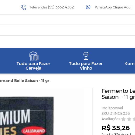
(55) 3332-4362
Televendas
WhatsApp Clique Aqui
Tudo para Fazer
Tudo para Fazer
Komb
Cerveja
Vinho
mand Belle Saison - 11 gr
Fermento Le
Saison - 11 gr
Indisponível
SKU: 31INCE036
Avaliações
R$ 35,26
à vista (
% desc.)
5