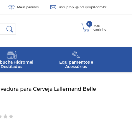
Meus pedidos
indupropil@indupropil.com.br
0
Meu
carrinho
ucha Hidromel
Equipamentos e
Destilados
Acessórios
vedura para Cerveja Lallemand Belle