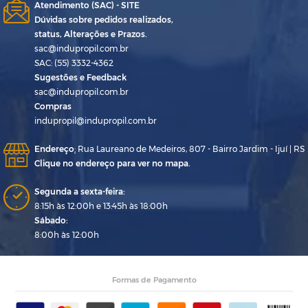
Atendimento (SAC) - SITE
Dúvidas sobre pedidos realizados,
status, Alterações e Prazos.
sac@indupropil.com.br
SAC: (55) 3332-4362
Sugestões e Feedback
sac@indupropil.com.br
Compras
indupropil@indupropil.com.br
Endereço
:
Rua Laureano de Medeiros, 807 - Bairro Jardim - Ijuí | RS
Clique no endereço para ver no mapa.
Segunda a sexta-feira:
8:15h às 12:00h e 13:45h às 18:00h
Sábado:
8:00h às 12:00h
Formas de Pagamento