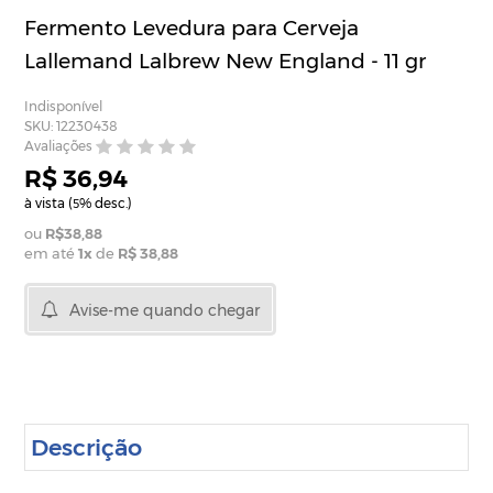
Fermento Levedura para Cerveja
Lallemand Lalbrew New England - 11 gr
Indisponível
SKU: 12230438
Avaliações
R$ 36,94
à vista (
% desc.)
5
R$38,88
em até
1
x
de
R$ 38,88
Avise-me quando chegar
Descrição