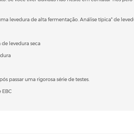
ma levedura de alta fermentação. Análise típica* de leved
a de levedura seca
edura
ós passar uma rigorosa série de testes.
e EBC