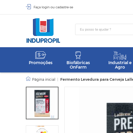
Faça
login
ou
cadastre-se
Promoções
Biofábricas
Industrial e
OnFarm
Agro
|
Fermento Levedura para Cerveja Lalle