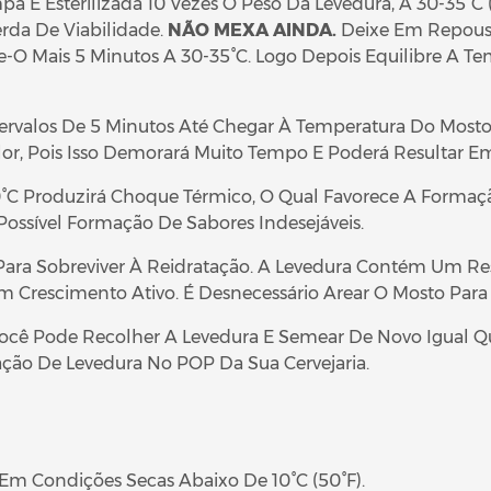
pa E Esterilizada 10 Vezes O Peso Da Levedura, A 30-35°C
rda De Viabilidade.
NÃO
M
EXA
AINDA.
Deixe Em Repouso
-O Mais 5 Minutos A 30-35°C. Logo Depois Equilibre A 
tervalos De 5 Minutos Até Chegar À Temperatura Do Most
r, Pois Isso Demorará Muito Tempo E Poderá Resultar Em
C Produzirá Choque Térmico, O Qual Favorece A Forma
ssível Formação De Sabores Indesejáveis.
Para Sobreviver À Reidratação. A Levedura Contém Um Re
 Crescimento Ativo. É Desnecessário Arear O Mosto Para 
Você Pode Recolher A Levedura E Semear De Novo Igual Q
ação De Levedura No POP Da Sua Cervejaria.
Em Condições Secas Abaixo De 10°C (50°F).