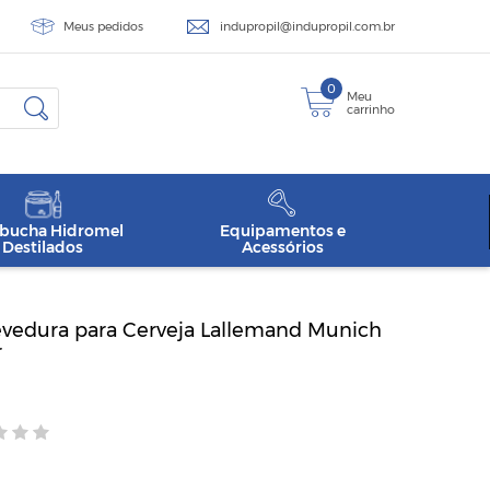
Meus pedidos
indupropil@indupropil.com.br
0
Meu
carrinho
ucha Hidromel
Equipamentos e
Destilados
Acessórios
vedura para Cerveja Lallemand Munich
r