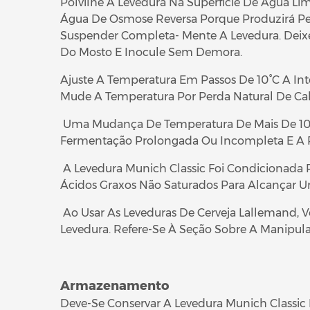
Polvilhe A Levedura Na Superfície De Água Lim
Água De Osmose Reversa Porque Produzirá Pe
Suspender Completa- Mente A Levedura. Deixe
Do Mosto E Inocule Sem Demora.
Ajuste A Temperatura Em Passos De 10°C A In
Mude A Temperatura Por Perda Natural De Calo
Uma Mudança De Temperatura De Mais De 10°
Fermentação Prolongada Ou Incompleta E A Po
A Levedura Munich Classic Foi Condicionada 
Ácidos Graxos Não Saturados Para Alcançar Um
Ao Usar As Leveduras De Cerveja Lallemand, 
Levedura. Refere-Se À Seção Sobre A Manipul
Armazenamento
Deve-Se Conservar A Levedura Munich Classic 