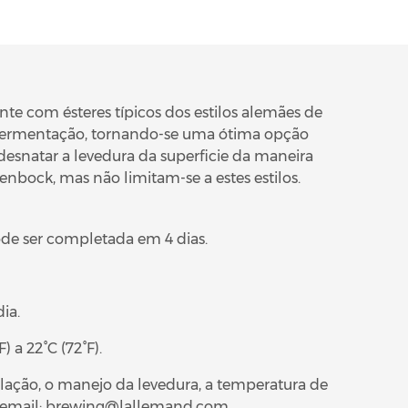
nte com ésteres típicos dos estilos alemães de
e fermentação, tornando-se uma ótima opção
 desnatar a levedura da superficie da maneira
enbock, mas não limitam-se a estes estilos.
de ser completada em 4 dias.
ia.
) a 22°C (72°F).
ação, o manejo da levedura, a temperatura de
 email:
brewing
@l
allemand
.
com