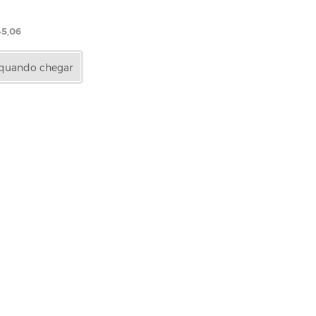
45,06
 quando chegar