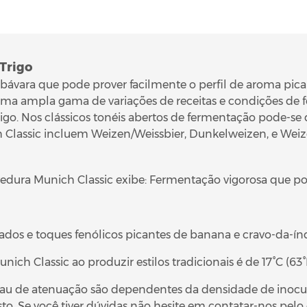
Trigo
 bávara que pode prover facilmente o perfil de aroma pica
r numa ampla gama de variações de receitas e condições d
 trigo. Nos clássicos tonéis abertos de fermentação pode-se
ch Classic incluem Weizen/Weissbier, Dunkelweizen, e Weiz
edura Munich Classic exibe: Fermentação vigorosa que po
ados e toques fenólicos picantes de banana e cravo-da-índ
ich Classic ao produzir estilos tradicionais é de 17°C (63°F
rau de atenuação são dependentes da densidade de inocul
sto.
Se você tiver dúvidas não hesite em contatar-nos pelo