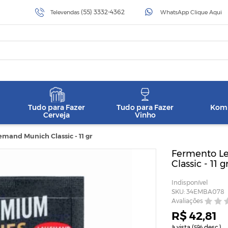
(55) 3332-4362
Televendas
WhatsApp Clique Aqui
Tudo para Fazer
Tudo para Fazer
Komb
Cerveja
Vinho
mand Munich Classic - 11 gr
Fermento Le
Classic - 11 g
Indisponível
SKU: 34EMBA078
Avaliações
R$ 42,81
à vista (
% desc.)
5