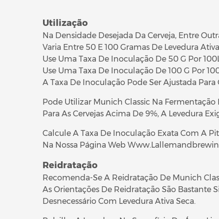
Utilização
Na Densidade Desejada Da Cerveja, Entre Outra
Varia Entre 50 E 100 Gramas De Levedura Ativa
Use Uma Taxa De Inoculação De 50 G Por 100L 
Use Uma Taxa De Inoculação De 100 G Por 100L
A Taxa De Inoculação Pode Ser Ajustada Para
Pode Utilizar Munich Classic Na Fermentação 
Para As Cervejas Acima De 9%, A Levedura Exig
Calcul
e
A Taxa De Inoculação Exata Com A Pit
Na Nossa Página Web
Www
.
Lal
le
mandb
re
wi
Reidratação
Recomenda-Se A Reidratação De Munich Classi
As Orientações De Reidratação São Bastante
Desnecessário Com Levedura Ativa Seca.