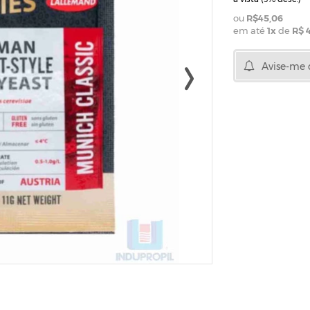
R$45,06
em até
1
x
de
R$ 
Avise-me