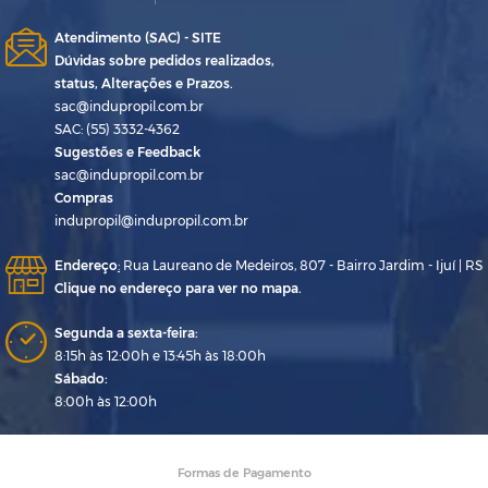
Atendimento (SAC) - SITE
Dúvidas sobre pedidos realizados,
status, Alterações e Prazos.
sac@indupropil.com.br
SAC: (55) 3332-4362
Sugestões e Feedback
sac@indupropil.com.br
Compras
indupropil@indupropil.com.br
Endereço
:
Rua Laureano de Medeiros, 807 - Bairro Jardim - Ijuí | RS
Clique no endereço para ver no mapa.
Segunda a sexta-feira:
8:15h às 12:00h e 13:45h às 18:00h
Sábado:
8:00h às 12:00h
Formas de Pagamento