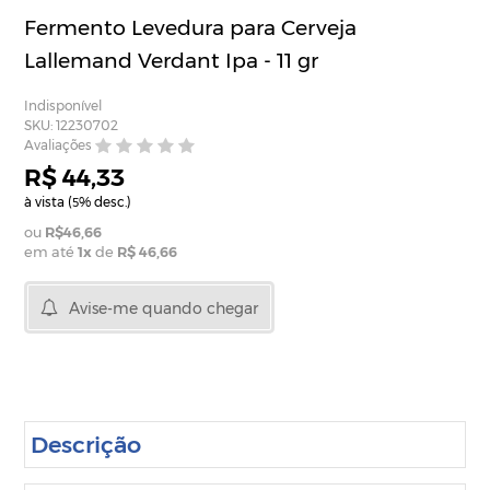
Fermento Levedura para Cerveja
Lallemand Verdant Ipa - 11 gr
Indisponível
SKU: 12230702
Avaliações
R$ 44,33
à vista (
% desc.)
5
R$46,66
em até
1
x
de
R$ 46,66
Avise-me quando chegar
Descrição