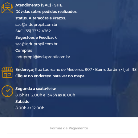
Atendimento (SAC) - SITE
Dúvidas sobre pedidos realizados,
status, Alterações e Prazos.
sac@indupropil.com.br
SAC: (55) 3332-4362
Sugestões e Feedback
sac@indupropil.com.br
Compras
indupropil@indupropil.com.br
Endereço
:
Rua Laureano de Medeiros, 807 - Bairro Jardim - Ijuí | RS
Clique no endereço para ver no mapa.
Segunda a sexta-feira:
8:15h às 12:00h e 13:45h às 18:00h
Sábado:
8:00h às 12:00h
Formas de Pagamento