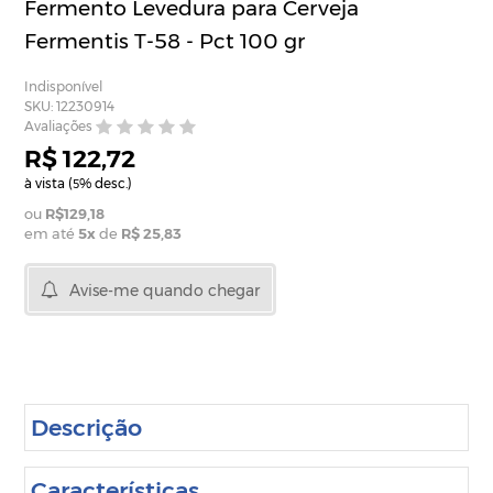
Fermento Levedura para Cerveja
Fermentis T-58 - Pct 100 gr
Indisponível
SKU: 12230914
Avaliações
R$ 122,72
à vista (
% desc.)
5
R$129,18
em até
5
x
de
R$ 25,83
Avise-me quando chegar
Descrição
Características