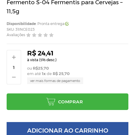
Fermento S-04 Fermentis para Cervejas –
11,5g
Disponibilidade
: Pronta entrega
SKU: 31INCE023
Avaliações
R$ 24,41
à vista (
% desc.)
5
R$25,70
em até
1
x
de
R$ 25,70
ver mais formas de pagamento
COMPRAR
ADICIONAR AO CARRINHO